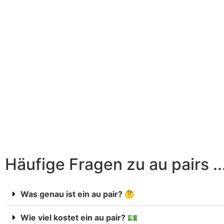
Wir sind der richtige Partner für 
Familie.
Beginnen wir die gemeinsame R
Häufige Fragen zu au pairs ..
Was genau ist ein au pair? 🤔
Wie viel kostet ein au pair? 💵