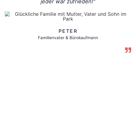
jeder war zufrieden!"
PETER
Familienvater & Bürokaufmann
Haben Sie ein Feedback zum
AuPair-Programm?
Ja, schade ist das man ein AuPair nur für max. 12
Monate aufnehmen darf. Das ist leider gesetzlich
so vorgesehen. Mit Anastasia passt es wirklich
super, aber ich habe schon bei AuPair.click
angekündigt, dass wir dann ab Oktober eine