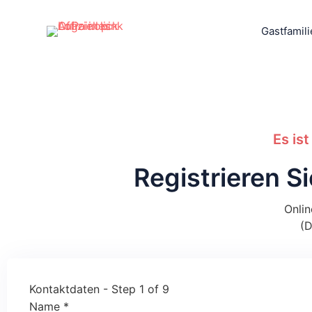
Gastfamil
Es ist
Registrieren Si
Onli
(D
Kontaktdaten
-
Step
1
of 9
Name
*