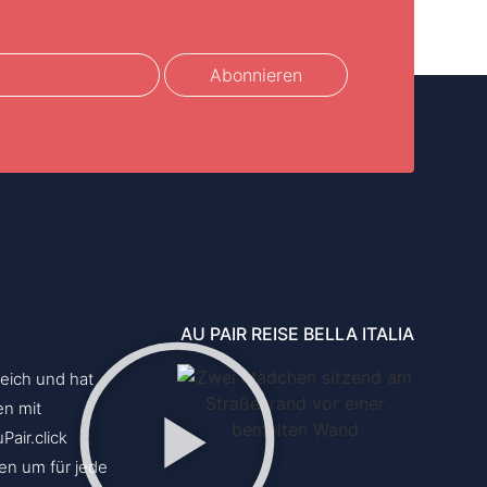
Abonnieren
AU PAIR REISE BELLA ITALIA
reich und hat
en mit
air.click
gen um für jede